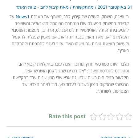
31 באוקטובר 2021
/
מהתקשורת
/ מאת
קיבוץ להב - צוות האתר
רז וזאנה, השחקן העולה של קיבוץ להב, משתף את מערכת
News1
על
קריירת המשחק הפעילה שלו בנבחרת הפוטבול הישראלית והשאיפה
להגיע ביחד איתה לאולימפיאדת לוס אנג'לס, ארה"ב, מעצמת הפוטבול
העולמית: "אני מאוד מאמין בנבחרת הזאת. אני מאמין שנצליח להעפיל
ולעשות תוצאות טובות. זה משהו מאוד יעזור לענף להתפתח ולהתקדם
בארץ".
מלבד היותו ספורטאי חרוץ ומחונן, וזאנה עובד בחקלאות קיבוץ להב
וסטודנט להנדסת סאונד: "אלו דברים שמגיל קטן הושרשו אצלי.
חקלאות תמיד היה בשיח שלנו, גם אבא שלי המון שנים עבד בחקלאות.
הרגשתי שהמקום הנכון בשבילי לעבוד כאן. מיד לאחר הצבא ישר
הצטרפתי לשורות".
Rate this post
→
הפוסט הקודם
הפוסט הבא
←