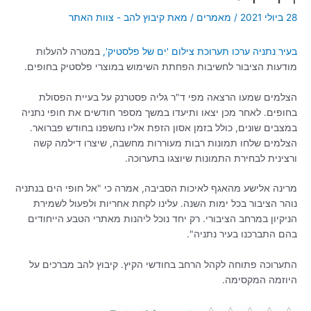
28 ביולי 2021
/
מאמרים
/ מאת
קיבוץ להב - צוות האתר
בעיר נתניה ערכו תערוכת צילום 'ים של פלסטיק',
במטרה להעלות
מודעות הציבור לחשיבות הפחתת השימוש במוצרי פלסטיק בחופים.
הצלמים שמעו הרצאה מפי ד"ר גליה פסטרנק על בעיית הפסולת
בחופים. לאחר מכן יצאו ותיעדו במשך מספר חודשים את חופי נתניה
במצבים שונים, כולל בזמן אסון הזפת אליו נחשפנו בחודש פברואר.
הצלמים שלחו תמונות רבות מעוררות מחשבה, שיצרו דילמה קשה
ורצינית לבחירת התמונות שיוצגו בתערוכה.
מרינה אלישע מהאגף לאיכות הסביבה, אמרה כי "אל חופי הים בנתניה
נוהר הציבור בכל ימות השנה. עלינו לקחת אחריות ולפעול לשמירת
הניקיון במרחב הציבורי. רק יחד נוכל ליהנות מאתרי הטבע הייחודים
בהם התברכנו בעיר נתניה".
התערוכה פתוחה לקהל הרחב בחודשי הקיץ. קיבוץ להב מברכים על
היוזמה המקסימה.