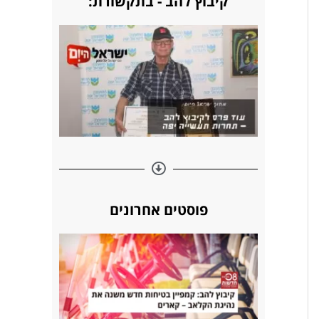
קיבוץ להב - בתקשורת:
s
n
k
t
פוסטים אחרונים