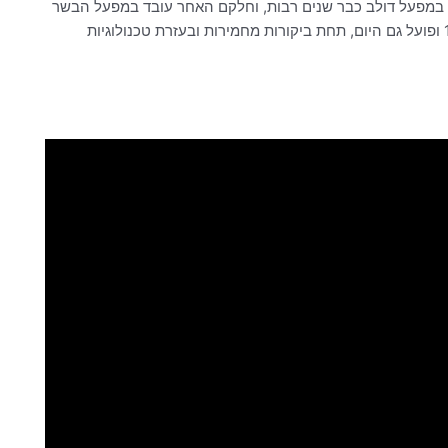
במפעל דולב כבר שנים רבות, וחלקם האחר עובד במפעל הבשר
"להב הבשר מהקיבוץ". מפעל דולב DOLAV נוסד בשנת 1976 ופועל גם היום, תחת ביקורות מחמירות ובעזרת טכנולוגיות