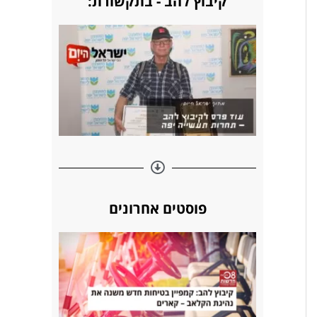
קיבוץ להב - בתקשורת:
s
n
k
t
פוסטים אחרונים