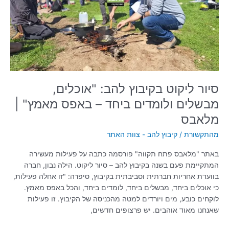
"אוכלים,
מבשלים
ולומדים
ביחד
–
באפס
מאמץ"
|
סיור ליקוט בקיבוץ להב: "אוכלים,
מלאבס
מבשלים ולומדים ביחד – באפס מאמץ" |
מלאבס
מהתקשורת
/
קיבוץ להב - צוות האתר
באתר "מלאבס פתח תקווה" פורסמה כתבה על פעילות מעשירה
המתקיימת פעם בשנה בקיבוץ להב – סיור ליקוט. הילה נבון, חברה
בוועדת אחריות חברתית וסביבתית בקיבוץ, סיפרה: "זו אחלה פעילות,
כי אוכלים ביחד, מבשלים ביחד, לומדים ביחד, והכל באפס מאמץ.
לוקחים כובע, מים ויורדים למטה מהכניסה של הקיבוץ. זו פעילות
שאנחנו מאוד אוהבים. יש פרצופים חדשים,