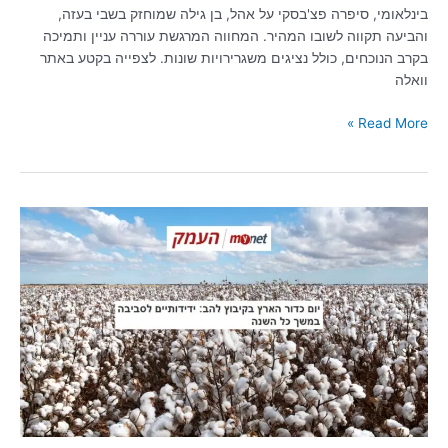
בינלאומי, סיפרה פצ'בסקי על אהל, בן גילה שמוחזק בשבי בעזה,
והביעה תקווה לשובו המהיר. המחווה המרגשת עוררה עניין ותמיכה
בקרב הנוכחים, כולל נציגים משגרירויות שונות. לצפייה בקטע באתר
וואלה
Read More »
"שברנו
שיא
ישראלי":
יום
כדור
הארץ
בקיבוץ
להב
|
מיינט
העמק