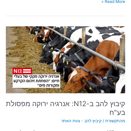
Read More »
קיבוץ
להב
ב-
N12:
אנרגיה
ירוקה
מפסולת
בע"ח
קיבוץ להב ב-N12: אנרגיה ירוקה מפסולת
בע"ח
מהתקשורת
/
קיבוץ להב - צוות האתר