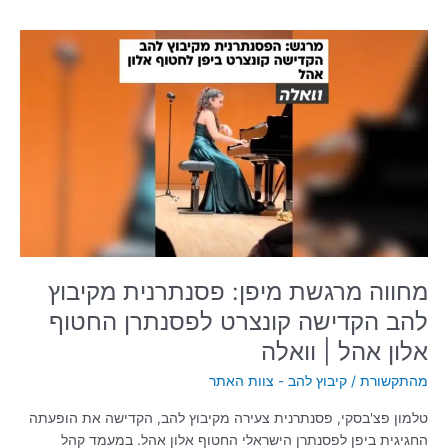
מחווה
מרגשת
מיפן:
פסנתרנית
מקיבוץ
להב
הקדישה
קונצרט
לפסנתרן
החטוף
אלון
אהל
מחווה מרגשת מיפן: פסנתרנית מקיבוץ
|
להב הקדישה קונצרט לפסנתרן החטוף
וואלה
אלון אהל | וואלה
מהתקשורת
/
קיבוץ להב - צוות האתר
טלמון פצ'בסקי, פסנתרנית צעירה מקיבוץ להב, הקדישה את הופעתה
החגיגית ביפן לפסנתרן הישראלי החטוף אלון אהל. במעמד קהל