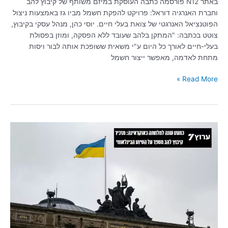
באתר N12 פורסמה כתבה העוסקת במיזם משותף של קיבוץ להב
וחברת האנרגיה דוראל: פרויקט להפקת חשמל מביו גז באמצעות ניצול
הפוטנציאל האנרגטי של צואת בעלי חיים. יוסי כהן, מנהל עסקי בקיבוץ,
צוטט בכתבה: "המתקן בלהב שעובד ללא הפסקה, ומוזן בפסולת
בעלי-חיים לאורך כל היום ע"י משאית ששופכת אותה לבור ויסות
מתחת לאדמה, מאפשר ייצור חשמל
Read More »
איתן
שחר,
מזכיר
קיבוץ
להב,
יוצא
עם
משלחות
סיוע
לאוקראינה