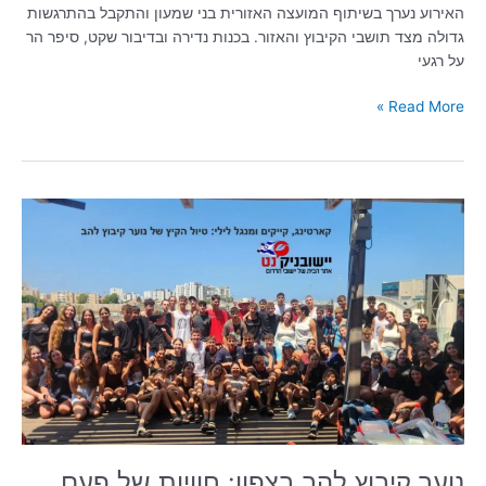
האירוע נערך בשיתוף המועצה האזורית בני שמעון והתקבל בהתרגשות
גדולה מצד תושבי הקיבוץ והאזור. בכנות נדירה ובדיבור שקט, סיפר הר
על רגעי
Read More »
נוער
קיבוץ
להב
בצפון:
חוויות
של
פעם
בקיץ
|
יישובניק
נט
נוער קיבוץ להב בצפון: חוויות של פעם