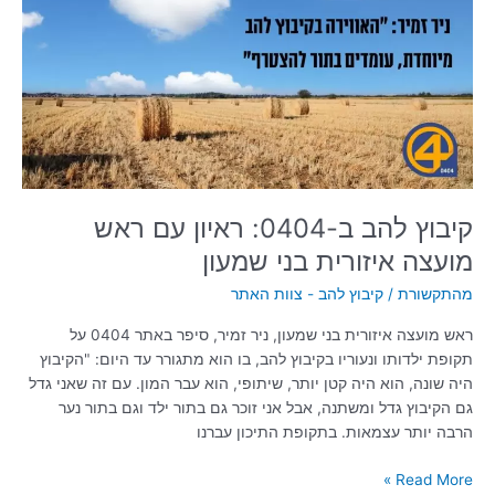
ראיון
עם
ראש
מועצה
איזורית
בני
שמעון
קיבוץ להב ב-0404: ראיון עם ראש
מועצה איזורית בני שמעון
מהתקשורת
/
קיבוץ להב - צוות האתר
ראש מועצה איזורית בני שמעון, ניר זמיר, סיפר באתר 0404 על
תקופת ילדותו ונעוריו בקיבוץ להב, בו הוא מתגורר עד היום: "הקיבוץ
היה שונה, הוא היה קטן יותר, שיתופי, הוא עבר המון. עם זה שאני גדל
גם הקיבוץ גדל ומשתנה, אבל אני זוכר גם בתור ילד וגם בתור נער
הרבה יותר עצמאות. בתקופת התיכון עברנו
Read More »