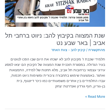
ברחבי
תל
אביב
|
באר
שבע
נט
שנת המצווה בקיבוץ להב: ניווט ברחבי תל
אביב | באר שבע נט
מהתקשורת
/
קיבוץ להב - צוות האתר
תלמידי שכבת ז' מקיבוץ להב לא ישכחו את היום שבו הפכו לנווטים
בעיר הגדולה. במסגרת תוכנית שנת המצווה של הקיבוץ הם יצאו למסע
עירוני עצמאי ברחובות תל אביב, מלא תחנות של למידה, התמצאות
ואתגר. באמצעות שימוש בתחבורה ציבורית ומשימות ניווט חכמות,
עברו התלמידים בין אתרים משמעותיים כמו כיכר דיזנגוף, בית
בן-גוריון, חוף גורדון ואנדרטת יצחק
Read More »