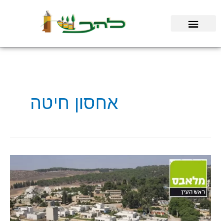
ילוג
תוכן
אחסון חיטה
הסיפור
של
קיבוץ
להב
והסילו
הראשון