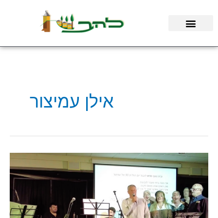
ילוג
תוכן
אילן עמיצור
צפו
בחגיגות
ה-90
לאילן
עמיצור
–