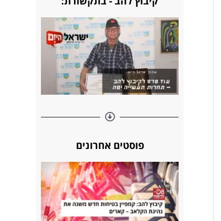
קיבוץ להב - בתקשורת:
s
n
k
t
פוסטים אחרונים