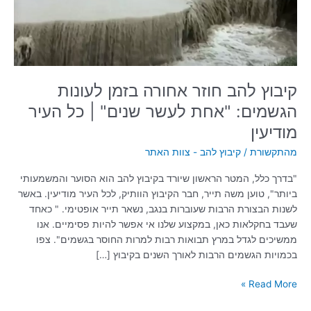
הגשמים:
"אחת
לעשר
שנים"
|
כל
קיבוץ להב חוזר אחורה בזמן לעונות
העיר
הגשמים: "אחת לעשר שנים" | כל העיר
מודיעין
מודיעין
מהתקשורת
/
קיבוץ להב - צוות האתר
"בדרך כלל, המטר הראשון שיורד בקיבוץ להב הוא הסוער והמשמעותי
ביותר", טוען משה תייר, חבר הקיבוץ הוותיק, לכל העיר מודיעין. באשר
לשנות הבצורת הרבות שעוברות בנגב, נשאר תייר אופטימי. " כאחד
שעבד בחקלאות כאן, במקצוע שלנו אי אפשר להיות פסימיים. אנו
ממשיכים לגדל במרץ תבואות רבות למרות החוסר בגשמים". צפו
בכמויות הגשמים הרבות לאורך השנים בקיבוץ […]
Read More »