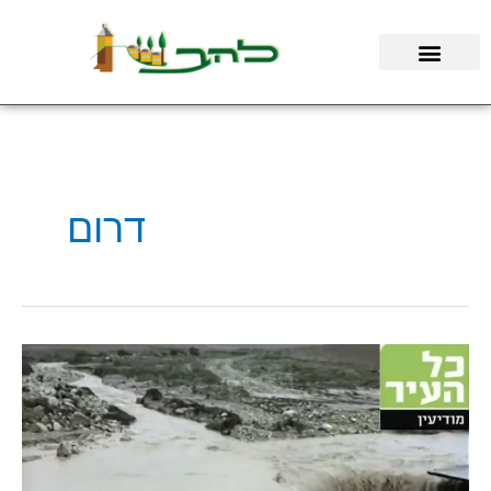
ילוג
תוכן
דרום
קיבוץ
להב
חוזר
אחורה
בזמן
לעונות