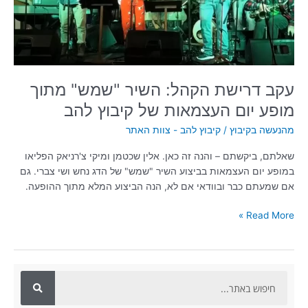
מופע
יום
העצמאות
של
קיבוץ
להב
עקב דרישת הקהל: השיר "שמש" מתוך
מופע יום העצמאות של קיבוץ להב
מהנעשה בקיבוץ
/
קיבוץ להב - צוות האתר
שאלתם, ביקשתם – והנה זה כאן. אלין שכטמן ומיקי צ'רניאק הפליאו
במופע יום העצמאות בביצוע השיר "שמש" של הדג נחש ושי צברי. גם
אם שמעתם כבר ובוודאי אם לא, הנה הביצוע המלא מתוך ההופעה.
Read More »
ח
י