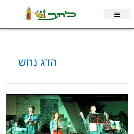
ילוג
תוכן
הדג נחש
עקב
דרישת
הקהל:
השיר
"שמש"
מתוך