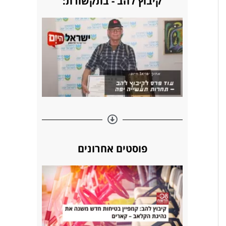
קיבוץ להב - בתקשורת:
s
n
k
t
פוסטים אחרונים