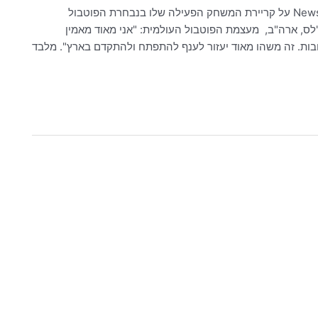
רז וזאנה, השחקן העולה של קיבוץ להב, משתף את מערכת News1 על קריירת המשחק הפעילה שלו בנבחרת הפוטבול
לס, ארה"ב, מעצמת הפוטבול העולמית: "אני מאוד מאמין
בות. זה משהו מאוד יעזור לענף להתפתח ולהתקדם בארץ". מלבד