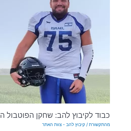
שחקן
הפוטבול
המבטיח
רץ
כל
הדרך
למדליה
כבוד לקיבוץ להב: שחקן הפוטבול ה
מהתקשורת
/
קיבוץ להב - צוות האתר