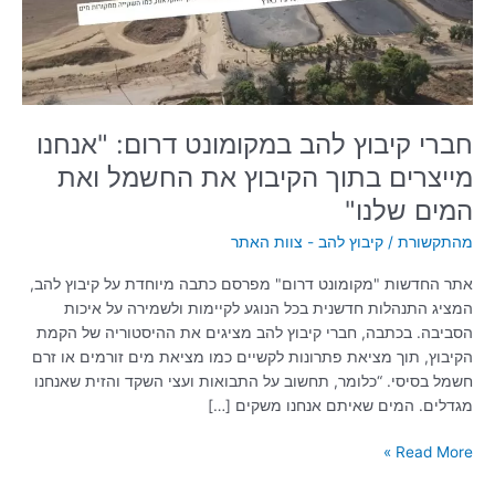
מייצרים
בתוך
הקיבוץ
את
החשמל
ואת
חברי קיבוץ להב במקומונט דרום: "אנחנו
המים
מייצרים בתוך הקיבוץ את החשמל ואת
שלנו"
המים שלנו"
מהתקשורת
/
קיבוץ להב - צוות האתר
אתר החדשות "מקומונט דרום" מפרסם כתבה מיוחדת על קיבוץ להב,
המציג התנהלות חדשנית בכל הנוגע לקיימות ולשמירה על איכות
הסביבה. בכתבה, חברי קיבוץ להב מציגים את ההיסטוריה של הקמת
הקיבוץ, תוך מציאת פתרונות לקשיים כמו מציאת מים זורמים או זרם
חשמל בסיסי. “כלומר, תחשוב על התבואות ועצי השקד והזית שאנחנו
מגדלים. המים שאיתם אנחנו משקים […]
Read More »