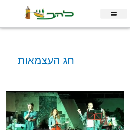
ילוג
תוכן
חג העצמאות
עקב
דרישת
הקהל:
השיר
"שמש"
מתוך