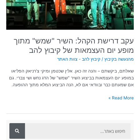
מופע
יום
העצמאות
של
קיבוץ
להב
עקב דרישת הקהל: השיר "שמש" מתוך
מופע יום העצמאות של קיבוץ להב
מהנעשה בקיבוץ
/
קיבוץ להב - צוות האתר
שאלתם, ביקשתם – והנה זה כאן. אלין שכטמן ומיקי צ'רניאק הפליאו
במופע יום העצמאות בביצוע השיר "שמש" של הדג נחש ושי צברי. גם
אם שמעתם כבר ובוודאי אם לא, הנה הביצוע המלא מתוך ההופעה.
Read More »
ח
י