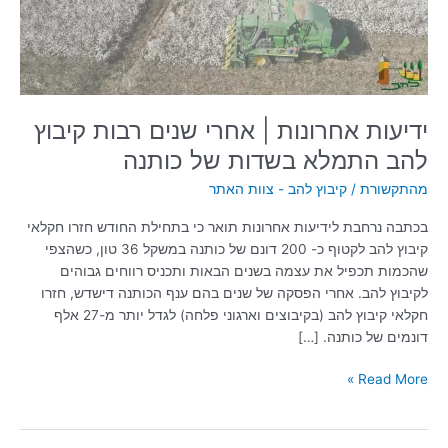
קיבוץ
להב
התמלא
בשדות
של
כותנה
ידיעות אחרונות | אחרי שנים רבות קיבוץ
להב התמלא בשדות של כותנה
מהתקשורת
/
קיבוץ להב - צוות האתר
בכתבה נרחבת לידיעות אחרונות תואר כי בתחילת החודש חזרו חקלאי
קיבוץ להב לקטוף כ- 200 דונם של כותנה במשקל 36 טון, כשהצפי
שהכמות תכפיל את עצמה בשנים הבאות ותכניס רווחים גבוהים
לקיבוץ להב. אחרי הפסקה של שנים בהם ענף הכותנה דישדש, חזרו
חקלאי קיבוץ להב (בקיבוצים וארגוני פלחה) לגדל יותר מ-27 אלף
דונמים של כותנה. […]
Read More »