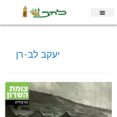
ילוג
תוכן
יעקב לב-רן
קיבוץ
להב
מציג:
"70
שנים
של