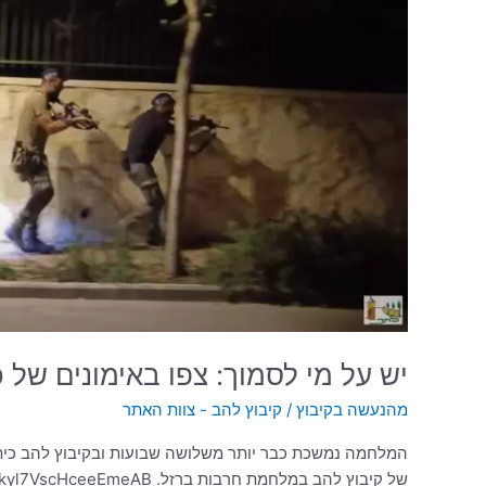
לסמוך:
צפו
באימונים
של
כיתת
הכוננות
|
קיבוץ
להב
יש על מי לסמוך: צפו באימונים של כ
מהנעשה בקיבוץ
/
קיבוץ להב - צוות האתר
של קיבוץ להב במלחמת חרבות ברזל. https://youtu.be/W2pqR1aOOcg?si=kyl7VscHceeEmeAB