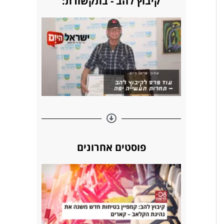
קיבוץ להב - בתקשורת:
s
n
k
t
פוסטים אחרונים