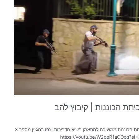
יתת הכוננות | קיבוץ להב
המלחמה נמשכת כבר יותר משלושה שבועות ובקיבוץ להב כיתת הכוננות ממשיכה להתאמן בשיא הדריכות. צפו במגזין מספר 3