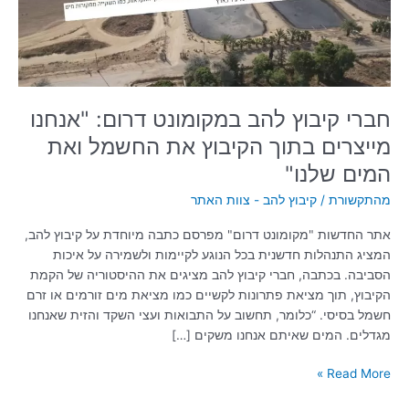
מייצרים
בתוך
הקיבוץ
את
החשמל
ואת
חברי קיבוץ להב במקומונט דרום: "אנחנו
המים
מייצרים בתוך הקיבוץ את החשמל ואת
שלנו"
המים שלנו"
מהתקשורת
/
קיבוץ להב - צוות האתר
אתר החדשות "מקומונט דרום" מפרסם כתבה מיוחדת על קיבוץ להב,
המציג התנהלות חדשנית בכל הנוגע לקיימות ולשמירה על איכות
הסביבה. בכתבה, חברי קיבוץ להב מציגים את ההיסטוריה של הקמת
הקיבוץ, תוך מציאת פתרונות לקשיים כמו מציאת מים זורמים או זרם
חשמל בסיסי. “כלומר, תחשוב על התבואות ועצי השקד והזית שאנחנו
מגדלים. המים שאיתם אנחנו משקים […]
Read More »