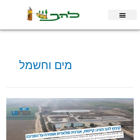
ילוג
תוכן
מים וחשמל
חברי
קיבוץ
להב
במקומונט
דרום:
"אנחנו