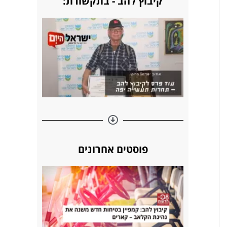
קיבוץ להב - בתקשורת:
s
n
k
t
פוסטים אחרונים