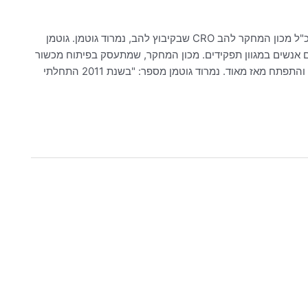
לאחרונה פרסם אתר החדשות 'כאן דרום אשקלון' ראיון עם מנכ"ל מכון המחקר להב CRO שבקיבוץ להב, נמרוד גוטמן. גוטמן
 אנשים במגוון תפקידים. מכון המחקר, שמתעסק בפיתוח מכשור
רפואי בעזרת חזירים, הוקם בקיבוץ להב לפני כמעט 70 שנים, והתפתח מאז מאוד. נמרוד גוטמן מספר: "בשנת 2011 התחלתי