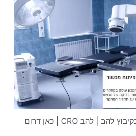
פיתוח מכשור רפואי בעזרת חזירים בקיבוץ להב | להב CRO | כאן דרום