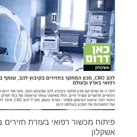
בעזרת
חזירים
בקיבוץ
להב
|
להב
CRO
|
כאן
דרום
אשקלון
אשקלון