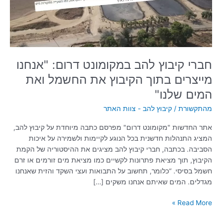
מייצרים
בתוך
הקיבוץ
את
החשמל
ואת
חברי קיבוץ להב במקומונט דרום: "אנחנו
המים
מייצרים בתוך הקיבוץ את החשמל ואת
שלנו"
המים שלנו"
מהתקשורת
/
קיבוץ להב - צוות האתר
אתר החדשות "מקומונט דרום" מפרסם כתבה מיוחדת על קיבוץ להב,
המציג התנהלות חדשנית בכל הנוגע לקיימות ולשמירה על איכות
הסביבה. בכתבה, חברי קיבוץ להב מציגים את ההיסטוריה של הקמת
הקיבוץ, תוך מציאת פתרונות לקשיים כמו מציאת מים זורמים או זרם
חשמל בסיסי. “כלומר, תחשוב על התבואות ועצי השקד והזית שאנחנו
מגדלים. המים שאיתם אנחנו משקים […]
Read More »