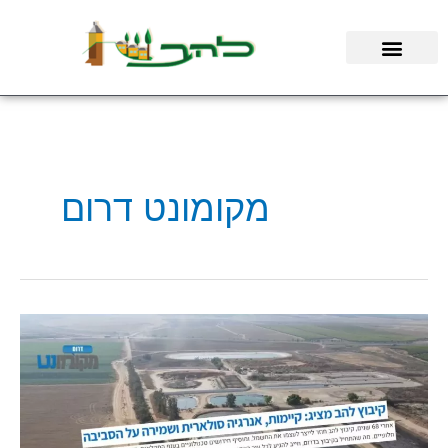
ילוג
תוכן
מקומונט דרום
חברי
קיבוץ
להב
במקומונט
דרום:
"אנחנו