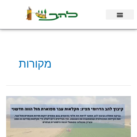
ילוג
תוכן
מקורות
קיבוץ
להב
בהצצה
היסטורית
על
חקלאות