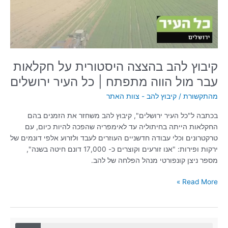
עבר
מול
הווה
מתפתח
|
כל
קיבוץ להב בהצצה היסטורית על חקלאות
העיר
עבר מול הווה מתפתח | כל העיר ירושלים
ירושלים
מהתקשורת
/
קיבוץ להב - צוות האתר
בכתבה ל"כל העיר ירושלים", קיבוץ להב משחזר את הזמנים בהם
החקלאות הייתה בחיתוליה עד לאימפריה שהפכה להיות כיום, עם
טרקטרונים וכלי עבודה חדשניים העוזרים לעבד ולזרוע אלפי דונמים של
ירקות ופירות: "אנו זורעים וקוצרים כ- 17,000 דונם חיטה בשנה",
מספר ניצן קונפורטי מנהל הפלחה של להב.
Read More »