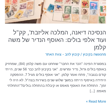
אלפי
בולים:
האוסף
הנדיר
של
משה
הנסיכה דיאנה, המלכה אליזבת', קק"ל
קלמן
ועוד אלפי בולים: האוסף הנדיר של משה
קלמן
מהנעשה בקיבוץ
/
קיבוץ להב - צוות האתר
במסגרת הפינה "הכר את החבר" שוחחנו עם משה קלמן (84), שמחזיק
באוסף בולים גדול, נדיר ומרשים. "אני בקיבוץ להב כבר 56 שנים, הייתי
קודם בנגבה", פתח ואמר קלמן. "אני אוסף בולים מגיל 7. ההפסקה
היחידה באיסוף הייתה במשך שלוש שנים בשירות בצה"ל. לא היה לי
זמן". התחלת את האוסף מאפס או קיבלת בהתחלה בולים?"התחלתי
מאפס. […]
Read More »