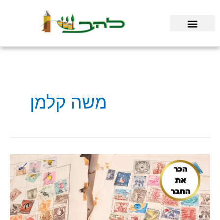
ילוג
תוכן
משה קלמן
הנסיכה
דיאנה,
המלכה
אליזבת',
קק"ל
ועוד