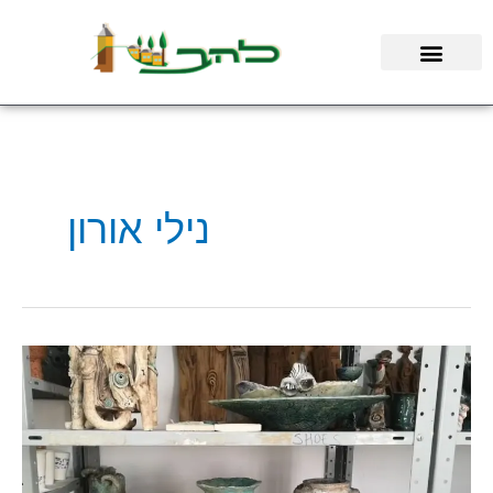
ילוג
תוכן
נילי אורון
סדנת
הקרמיקה
בקיבוץ
להב:
מפעל
החיים