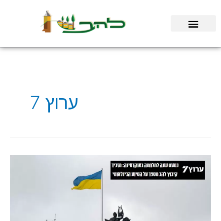
ילוג
תוכן
ערוץ 7
איתן
שחר,
מזכיר
קיבוץ
להב,
יוצא