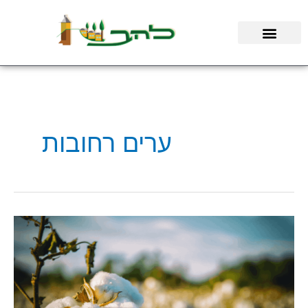
ילוג
תוכן
ערים רחובות
קיבוץ
להב:
"יותר
מ-235
קילוגרמים
של