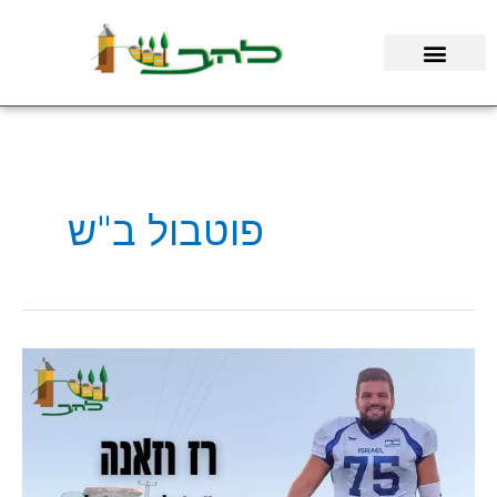
ילוג
תוכן
פוטבול ב"ש
כבוד
לקיבוץ
להב:
שחקן
הפוטבול
המבטיח