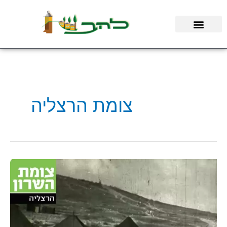
ילוג
תוכן
צומת הרצליה
קיבוץ
להב
מציג:
"70
שנים
של