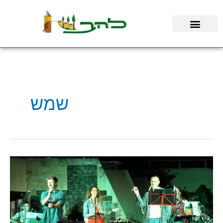
ילוג
תוכן
שמש
עקב
דרישת
הקהל:
השיר
"שמש"
מתוך