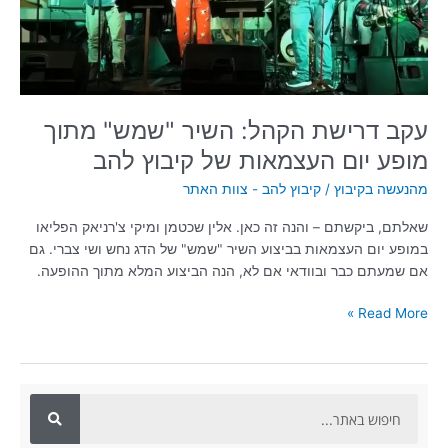
מופע
יום
העצמאות
של
קיבוץ
להב
עקב דרישת הקהל: השיר "שמש" מתוך
מופע יום העצמאות של קיבוץ להב
מהנעשה בקיבוץ
/
קיבוץ להב - צוות האתר
שאלתם, ביקשתם – והנה זה כאן. אלין שכטמן ומיקי צ'רניאק הפליאו
במופע יום העצמאות בביצוע השיר "שמש" של הדג נחש ושי צברי. גם
אם שמעתם כבר ובוודאי אם לא, הנה הביצוע המלא מתוך ההופעה.
Read More »
ח
י