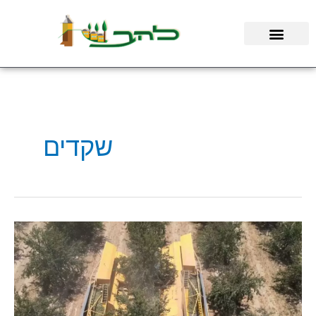
ילוג
תוכן
שקדים
מהמטעים
ועד
לבתים:
כך
מתבצע
קטיף