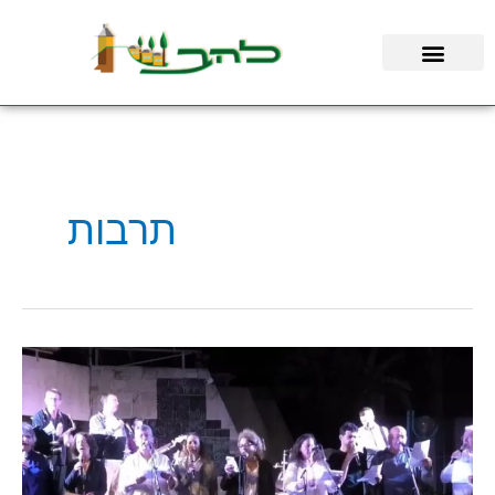
ילוג
תוכן
תרבות
"התרבות
בקיבוץ
להב
–
מקום
לחיבור