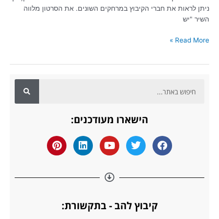
ניתן לראות את חברי הקיבוץ במרחקים השונים. את הסרטון מלווה
השיר "יש
Read More »
ח
י
פ
הישארו מעודכנים:
ו
ש
P
L
Y
T
F
i
i
o
w
a
n
n
u
i
c
t
k
t
t
e
e
e
u
t
b
r
d
b
e
o
e
i
e
r
o
קיבוץ להב - בתקשורת:
s
n
k
t