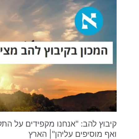
מקפידים
על
התקנות
והרגולציות
לגידול
בעלי
חיים-
ואף
מוסיפים
עליהן"|
הארץ
קיבוץ להב: "אנחנו מקפידים על התקנ
ואף מוסיפים עליהן"| הארץ