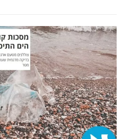
הארץ:
הזיהום
הסביבתי
בעקבות
פסולת
הקורונה
|
קיבוץ
להב