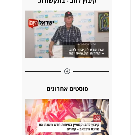
קיבוץ להב - בתקשורת:
s
n
k
t
פוסטים אחרונים