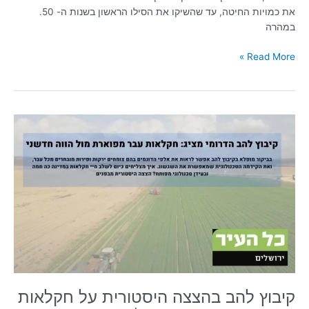
את כמויות החיטה, עד שהשיקו את הסילו הראשון בשנות ה- 50.
במהרה
Read More »
קיבוץ
להב
בהצצה
היסטורית
על
חקלאות
עבר
מול
הווה
מתפתח
|
כל
קיבוץ להב בהצצה היסטורית על חקלאות
העיר