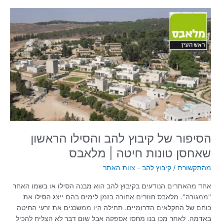
הסיפור
של
קיבוץ
להב
והסילו
הראשון
שאחסן
טונות
חיטה
|
מלאבס
הסיפור של קיבוץ להב והסילו הראשון
שאחסן טונות חיטה | מלאבס
מהתקשורת
/
קיבוץ להב - צוות האתר
אחד מהאתרים הנודעים בקיבוץ להב הוא מבנה הסילו או בשמו האחר
"ממגורה". מלאבס חוזרים אחורה בזמן לימים בהם ייצג הסילו את
כוחם של החקלאים הדרומיים. תחילה היו ממשכנים את זרעי החיטה
באדמה, לאחר מכן בנו מחסן אספקה אבל שום דבר לא הצליח להכיל