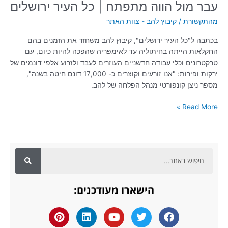
עבר מול הווה מתפתח | כל העיר ירושלים
ירושלים
מהתקשורת
/
קיבוץ להב - צוות האתר
בכתבה ל"כל העיר ירושלים", קיבוץ להב משחזר את הזמנים בהם
החקלאות הייתה בחיתוליה עד לאימפריה שהפכה להיות כיום, עם
טרקטרונים וכלי עבודה חדשניים העוזרים לעבד ולזרוע אלפי דונמים של
ירקות ופירות: "אנו זורעים וקוצרים כ- 17,000 דונם חיטה בשנה",
מספר ניצן קונפורטי מנהל הפלחה של להב.
Read More »
ח
י
פ
הישארו מעודכנים:
ו
ש
P
L
Y
T
F
i
i
o
w
a